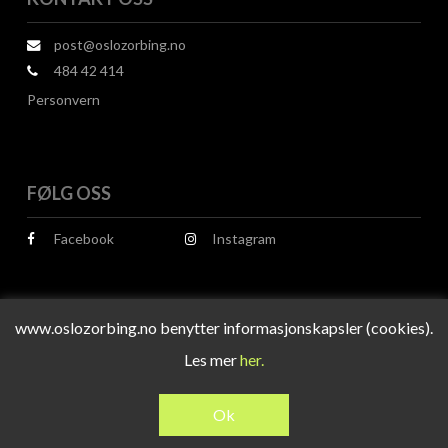
post@oslozorbing.no
484 42 414
Personvern
FØLG OSS
Facebook
Instagram
www.oslozorbing.no benytter informasjonskapsler (cookies).
Les mer
her.
© 2026 Oslo Zorbing.
Design og utvikling av
RESPONSIV MEDIA
Ok