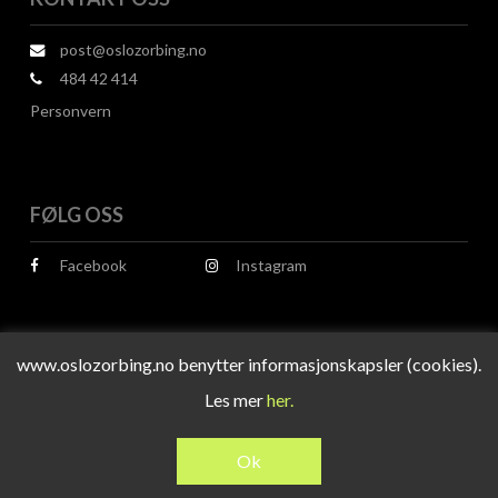
post@oslozorbing.no
484 42 414
Personvern
FØLG OSS
Facebook
Instagram
www.oslozorbing.no benytter informasjonskapsler (cookies).
Les mer
her.
© 2026 Oslo Zorbing.
Design og utvikling av
RESPONSIV MEDIA
Ok