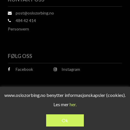
post@oslozorbing.no
484 42 414
Personvern
FØLG OSS
Facebook
Instagram
www.oslozorbing.no benytter informasjonskapsler (cookies).
Les mer
her.
© 2026 Oslo Zorbing.
Design og utvikling av
RESPONSIV MEDIA
Ok