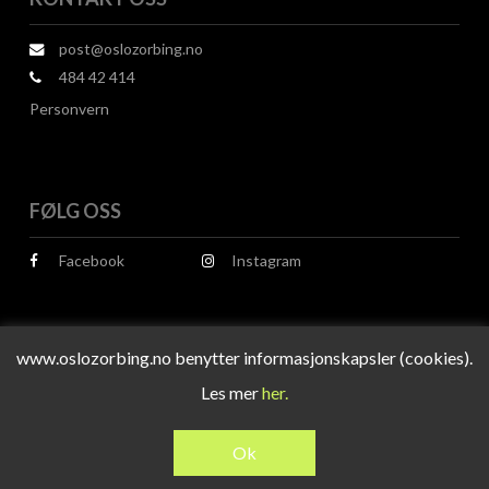
post@oslozorbing.no
484 42 414
Personvern
FØLG OSS
Facebook
Instagram
www.oslozorbing.no benytter informasjonskapsler (cookies).
Les mer
her.
© 2026 Oslo Zorbing.
Design og utvikling av
RESPONSIV MEDIA
Ok